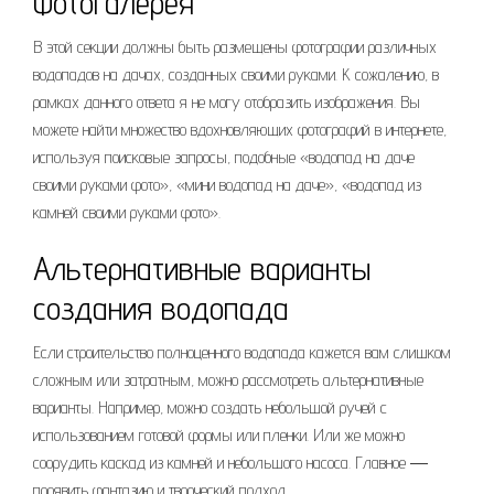
Фотогалерея
В этой секции должны быть размещены фотографии различных
водопадов на дачах, созданных своими руками. К сожалению, в
рамках данного ответа я не могу отобразить изображения. Вы
можете найти множество вдохновляющих фотографий в интернете,
используя поисковые запросы, подобные «водопад на даче
своими руками фото», «мини водопад на даче», «водопад из
камней своими руками фото».
Альтернативные варианты
создания водопада
Если строительство полноценного водопада кажется вам слишком
сложным или затратным, можно рассмотреть альтернативные
варианты. Например, можно создать небольшой ручей с
использованием готовой формы или пленки. Или же можно
соорудить каскад из камней и небольшого насоса. Главное ―
проявить фантазию и творческий подход.