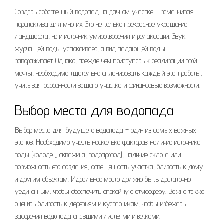
Создать собственный водопад на дачном участке – заманчивая
перспектива для многих. Это не только прекрасное украшение
ландшафта, но и источник умиротворения и релаксации. Звук
журчащей воды успокаивает, а вид падающей воды
завораживает. Однако, прежде чем приступать к реализации этой
мечты, необходимо тщательно спланировать каждый этап работы,
учитывая особенности вашего участка и финансовые возможности.
Выбор места для водопада
Выбор места для будущего водопада – один из самых важных
этапов. Необходимо учесть несколько факторов: наличие источника
воды (колодец, скважина, водопровод), наличие склона или
возможность его создания, освещенность участка, близость к дому
и другим объектам. Идеальное место должно быть достаточно
уединенным, чтобы обеспечить спокойную атмосферу. Важно также
оценить близость к деревьям и кустарникам, чтобы избежать
засорения водопада опавшими листьями и ветками.