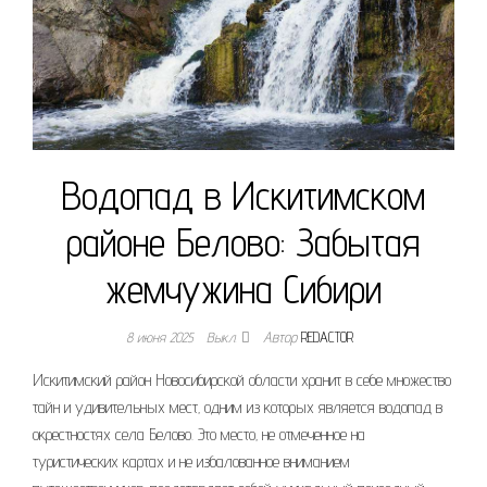
Водопад в Искитимском
районе Белово: Забытая
жемчужина Сибири
8 июня 2025
Выкл.
Автор
REDACTOR
Искитимский район Новосибирской области хранит в себе множество
тайн и удивительных мест‚ одним из которых является водопад в
окрестностях села Белово. Это место‚ не отмеченное на
туристических картах и не избалованное вниманием