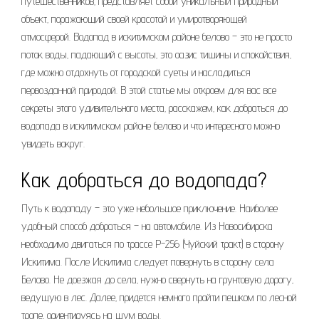
путешественников‚ представляет собой уникальный природный
объект‚ поражающий своей красотой и умиротворяющей
атмосферой. Водопад в искитимском районе белово – это не просто
поток воды‚ падающий с высоты‚ это оазис тишины и спокойствия‚
где можно отдохнуть от городской суеты и насладиться
первозданной природой. В этой статье мы откроем для вас все
секреты этого удивительного места‚ расскажем‚ как добраться до
водопада в искитимском районе белово и что интересного можно
увидеть вокруг.
Как добраться до водопада?
Путь к водопаду – это уже небольшое приключение. Наиболее
удобный способ добраться – на автомобиле. Из Новосибирска
необходимо двигаться по трассе Р-256 (Чуйский тракт) в сторону
Искитима. После Искитима следует повернуть в сторону села
Белово. Не доезжая до села‚ нужно свернуть на грунтовую дорогу‚
ведущую в лес. Далее‚ придется немного пройти пешком по лесной
тропе‚ ориентируясь на шум воды.