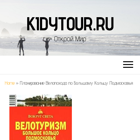
KIDYTOUR.RU
Открой Мир
Home
»
Планирование Велопохода по Большому Кольцу Подмосковья