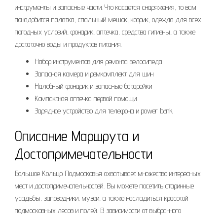
инструменты и запасные части. Что касается снаряжения, то вам
понадобится палатка, спальный мешок, коврик, одежда для всех
погодных условий, фонарик, аптечка, средства гигиены, а также
достаточно воды и продуктов питания.
Набор инструментов для ремонта велосипеда
Запасная камера и ремкомплект для шин
Налобный фонарик и запасные батарейки
Компактная аптечка первой помощи
Зарядное устройство для телефона и power bank
Описание Маршрута и
Достопримечательности
Большое Кольцо Подмосковья охватывает множество интересных
мест и достопримечательностей. Вы можете посетить старинные
усадьбы, заповедники, музеи, а также насладиться красотой
подмосковных лесов и полей. В зависимости от выбранного