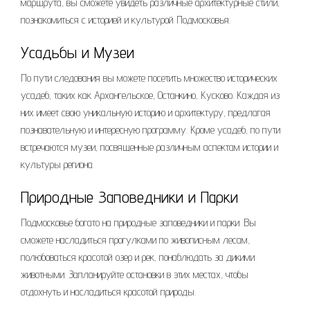
маршрута, вы сможете увидеть различные архитектурные стили,
познакомиться с историей и культурой Подмосковья.
Усадьбы и Музеи
По пути следования вы можете посетить множество исторических
усадеб, таких как Архангельское, Останкино, Кусково. Каждая из
них имеет свою уникальную историю и архитектуру, предлагая
познавательную и интересную программу. Кроме усадеб, по пути
встречаются музеи, посвященные различным аспектам истории и
культуры региона.
Природные Заповедники и Парки
Подмосковье богато на природные заповедники и парки. Вы
сможете насладиться прогулками по живописным лесам,
полюбоваться красотой озер и рек, понаблюдать за дикими
животными. Запланируйте остановки в этих местах, чтобы
отдохнуть и насладиться красотой природы.