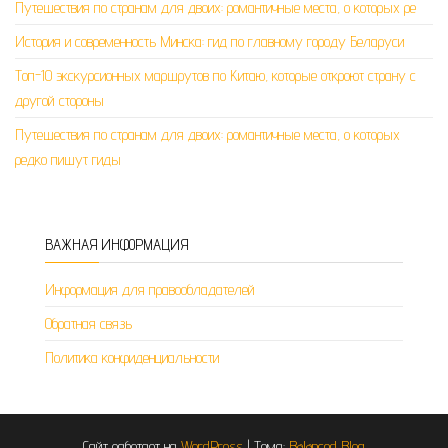
Путешествия по странам для двоих: романтичные места, о которых ре
История и современность Минска: гид по главному городу Беларуси
Топ-10 экскурсионных маршрутов по Китаю, которые откроют страну с
другой стороны
Путешествия по странам для двоих: романтичные места, о которых
редко пишут гиды
ВАЖНАЯ ИНФОРМАЦИЯ
Информация для правообладателей
Обратная связь
Политика конфиденциальности
Сайт работает на
WordPress
|
Тема:
Balanced Blog