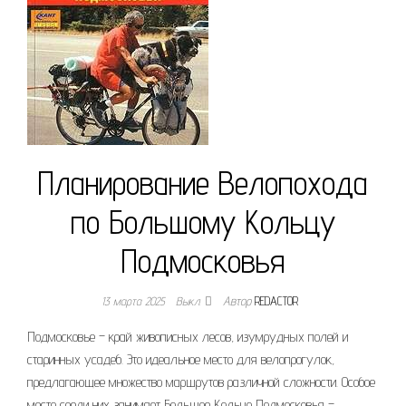
Планирование Велопохода
по Большому Кольцу
Подмосковья
13 марта 2025
Выкл.
Автор
REDACTOR
Подмосковье – край живописных лесов, изумрудных полей и
старинных усадеб. Это идеальное место для велопрогулок,
предлагающее множество маршрутов различной сложности. Особое
место среди них занимает Большое Кольцо Подмосковья –