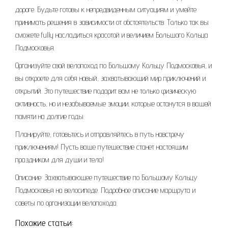
дороге. Будьте готовы к непредвиденным ситуациям и умейте
принимать решения в зависимости от обстоятельств. Только так вы
сможете fully насладиться красотой и величием Большого Кольца
Подмосковья.
Организуйте свой велопоход по Большому Кольцу Подмосковья, и
вы откроете для себя новый, захватывающий мир приключений и
открытий. Это путешествие подарит вам не только физическую
активность, но и незабываемые эмоции, которые останутся в вашей
памяти на долгие годы.
Планируйте, готовьтесь и отправляйтесь в путь навстречу
приключениям! Пусть ваше путешествие станет настоящим
праздником для души и тела!
Описание: Захватывающее путешествие по Большому Кольцу
Подмосковья на велосипеде. Подробное описание маршрута и
советы по организации велопохода.
Похожие статьи: