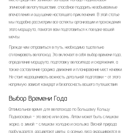
эпический велопутешествие, способное подарить незабываемые
впечатления и ощущение настоящего приключения. В этой статье
мы подробно рассмотрим все аспекты организации и прохождения
этого маршрута, помогая вам подготовиться к поездке вашей
мечты.
Прежде чем отправиться в путь, необходимо тщательно
спланировать велопоход. Это включает в себя выбор времени года,
определение маршрута, подготовку велосипеда и снаряжения, а
также составление графика движения и планирование мест ночевки.
Не стоит недооценивать важность детальной подготовки – от этого
напрямую зависит комфорт и безопасность вашего путешествия.
Выбор Времени Года
Оптимальное время для велопохода по Большому Кольцу
Подмосковья – это весна или осень. Летом может быть слишком
жарко, а зимой – слишком холодно и скользко. Весной природа
пробуждается, расцветают цветы, а осенью леса окрашиваются в