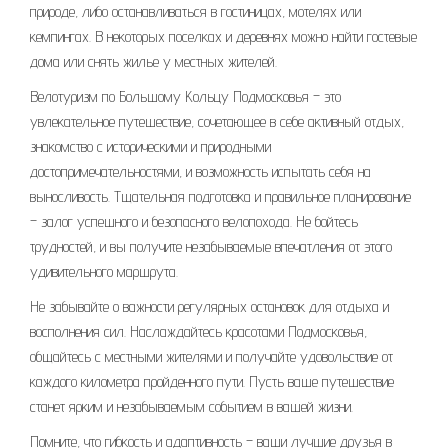
природе, либо останавливаться в гостиницах, мотелях или
кемпингах. В некоторых поселках и деревнях можно найти гостевые
дома или снять жилье у местных жителей.
Велотуризм по Большому Кольцу Подмосковья – это
увлекательное путешествие, сочетающее в себе активный отдых,
знакомство с историческими и природными
достопримечательностями, и возможность испытать себя на
выносливость. Тщательная подготовка и правильное планирование
– залог успешного и безопасного велопохода. Не бойтесь
трудностей, и вы получите незабываемые впечатления от этого
удивительного маршрута.
Не забывайте о важности регулярных остановок для отдыха и
восполнения сил. Наслаждайтесь красотами Подмосковья,
общайтесь с местными жителями и получайте удовольствие от
каждого километра пройденного пути. Пусть ваше путешествие
станет ярким и незабываемым событием в вашей жизни.
Помните, что гибкость и адаптивность – ваши лучшие друзья в