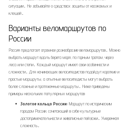
ситуации․ Не забывайте о средствах защиты от насекомых и
клещей․
Варианты веломаршрутов по
России
Россия предлагает огромное разнообразие веломаршрутов․ Можно
выбрать маршрут вдоль берега моря, по горным тропам, через
леса или степи․ Каждый маршрут имеет свои особенности и
сложности․ Для начинающих велосипедистов подойдут короткие и
простые маршруты, а опытные велосипедисты могут выбрать
более сложные и протяженные маршруты․ Ниже приведены
примеры нескольких популярных маршрутов:
Золотое кольцо России:
Маршрут по историческим
городам России, сочетающий в себе культурные
достопримечательности и живописные пейзажи․ Умеренная
сложность․