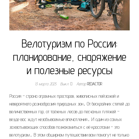
Велотуризм по России:
планирование, снаряжение
и полезные ресурсы
13 марта 2025
Выкл.
Автор
REDACTOR
Россия – страна огромных просторов, живописных пейзажей и
невероятного разнообразия природных зон․ От бескрайних степей до
величественных гор, от таёжных лесов до песчаных пляжей –
везде вас ждут незабываемые впечатления․ И один из самых
захватывающих способов познакомиться с её красотами – это
велотуризм․ В этом обширном путешествии вам помогут не только