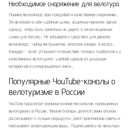
Необходимое снаряжение для велотура
Помимо велосипеда, вам понадобится качественное снаряжение․
Это включает в себя удобный шлем, защитные перчатки, яркую
одежду, чтобы быть заметным на дороге, а также надежные
сумки для багажа․ Не забывайте о средствах для ремонта
велосипеда – набор инструментов, запасная камера, и насоса․
Комфорт – залог успешного путешествия, поэтому позаботьтесь о
качественных велотуфлях, удобной одежде из дышащих
материалов и солнцезащитных очках․
Популярные YouTube-каналы о
велотуризме в России
YouTube предлагает огромное количество каналов, посвященных
велотуризму в России․ Многие блогеры делятся своим опытом,
рассказывают о лучших маршрутах, дают практические советы и
показывают захватывающие виды․ Подписываясь на несколько