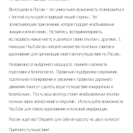
Велотуризм в России – это уникальная возможность познакомиться
с богатой культурой и природой нашей страны․ Это
захватывающее приключение, которое подарит незабываемые
эмоции и впечатления․ Не бойтесь экспериментировать,
исследовать новые места и делиться своим опытом с другими․ С
помощью YouTube вы найдете множество полезных советов и
вдохновения для организации своего велопутешествия по России․
Независимо от выбранного маршрута, помните о важности
подготовки и безопасности․ Правильно подобранное снаряжение,
тщательное планирование и уважение к правилам дорожного
движения помогут сделать ваше путешествие комфортным и
безопасным․ Пусть ваш велотур станет незабываемым опытом,
полным ярких впечатлений и открытий․ Используйте возможности
YouTube для поиска вдохновения и полезной информации․
Россия ждет вас! Откройте для себя её красоту на двух колесах!
Приятного путешествия!