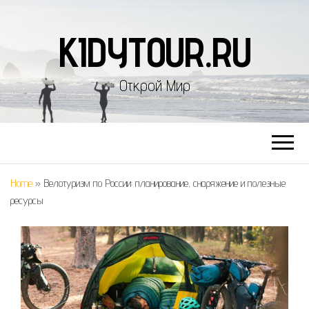
KIDYTOUR.RU
Открой Мир
Home
»
Велотуризм по России: планирование, снаряжение и полезные
ресурсы