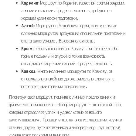
Карелия:
Маршрут по Карелии, известной своими озерами,
лесами и скалами․ Средняя сложность, требующая
хорошей физической подготовки․
Алтай:
Маршрут по Алтайским горам, один из самых
сложных маршрутов, требующий специальной подготовки и
опыта велотуризма․ Высокая сложность․
Крым:
Велопутешествие по Крыму, сочетающее в себе
горные подъемы и спуски, а также возможность
насладиться морскими видами․ Средняя сложность․
Кавказ:
Многочисленные маршруты по Кавказу, от
относительно спокойных до экстремально сложных, с
потрясающими горными панорамами․
Планируя свой маршрут, помните о личных предпочтениях и
физических возможностях․ Выбор маршрута – это важный этап,
который определяет успех и удовольствие от вашего
велопутешествия․ Проведите тщательное исследование, изучите
отзывы других путешественников и выберите маршрут, который
лучше всего подходит именно вам․