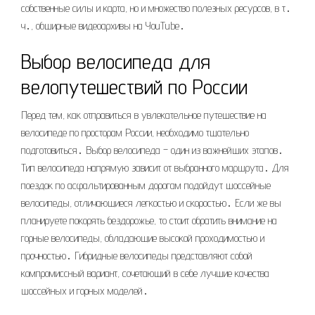
собственные силы и карта, но и множество полезных ресурсов, в т․
ч․, обширные видеоархивы на YouTube․
Выбор велосипеда для
велопутешествий по России
Перед тем, как отправиться в увлекательное путешествие на
велосипеде по просторам России, необходимо тщательно
подготовиться․ Выбор велосипеда – один из важнейших этапов․
Тип велосипеда напрямую зависит от выбранного маршрута․ Для
поездок по асфальтированным дорогам подойдут шоссейные
велосипеды, отличающиеся легкостью и скоростью․ Если же вы
планируете покорять бездорожье, то стоит обратить внимание на
горные велосипеды, обладающие высокой проходимостью и
прочностью․ Гибридные велосипеды представляют собой
компромиссный вариант, сочетающий в себе лучшие качества
шоссейных и горных моделей․