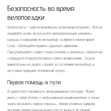
Безопасность во время
велопоездки
Безопасность – один из важнейших аспектов велотуризма․ Всегда
надевайте шлем, используйте светоотражающие элементы
одежды и освещение на велосипеде, особенно в темное время
суток․ Соблюдайте правила дорожного движения․
Предупреждайте о своих планах близких и знакомых, сообщая им
о маршруте и предполагаемых сроках возвращения․ Будьте
внимательны на дороге, следите за состоянием велосипеда и
регулярно проводите технический осмотр․
Первая помощь в пути
В дороге могут возникнуть непредвиденные ситуации․ Важно
иметь с собой аптечку с необходимыми медикаментами, а также
уметь оказывать первую помощь․ Знание основных приемов
оказания первой помощи может спасти жизнь в экстренной