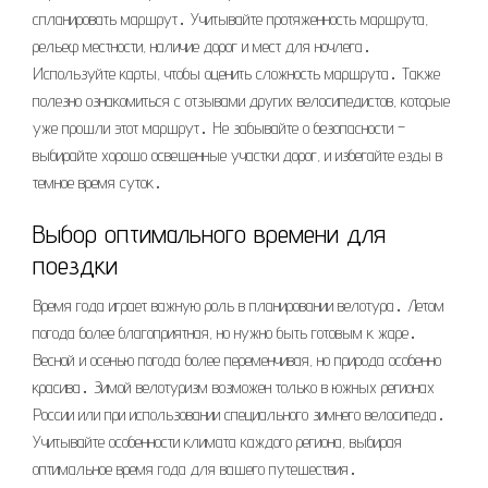
спланировать маршрут․ Учитывайте протяженность маршрута,
рельеф местности, наличие дорог и мест для ночлега․
Используйте карты, чтобы оценить сложность маршрута․ Также
полезно ознакомиться с отзывами других велосипедистов, которые
уже прошли этот маршрут․ Не забывайте о безопасности –
выбирайте хорошо освещенные участки дорог, и избегайте езды в
темное время суток․
Выбор оптимального времени для
поездки
Время года играет важную роль в планировании велотура․ Летом
погода более благоприятная, но нужно быть готовым к жаре․
Весной и осенью погода более переменчивая, но природа особенно
красива․ Зимой велотуризм возможен только в южных регионах
России или при использовании специального зимнего велосипеда․
Учитывайте особенности климата каждого региона, выбирая
оптимальное время года для вашего путешествия․