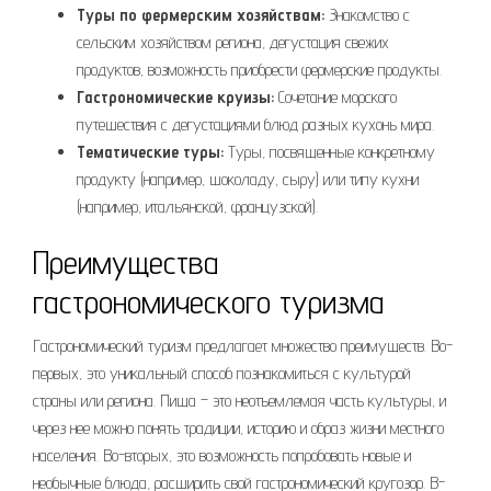
Туры по фермерским хозяйствам:
Знакомство с
сельским хозяйством региона, дегустация свежих
продуктов, возможность приобрести фермерские продукты.
Гастрономические круизы:
Сочетание морского
путешествия с дегустациями блюд разных кухонь мира.
Тематические туры:
Туры, посвященные конкретному
продукту (например, шоколаду, сыру) или типу кухни
(например, итальянской, французской).
Преимущества
гастрономического туризма
Гастрономический туризм предлагает множество преимуществ. Во-
первых, это уникальный способ познакомиться с культурой
страны или региона. Пища – это неотъемлемая часть культуры, и
через нее можно понять традиции, историю и образ жизни местного
населения. Во-вторых, это возможность попробовать новые и
необычные блюда, расширить свой гастрономический кругозор. В-