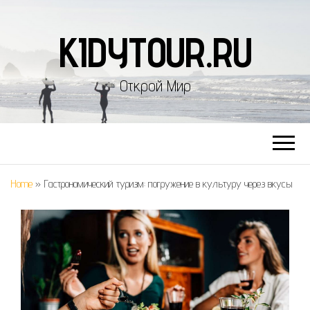
KIDYTOUR.RU
Открой Мир
Home
»
Гастрономический туризм: погружение в культуру через вкусы