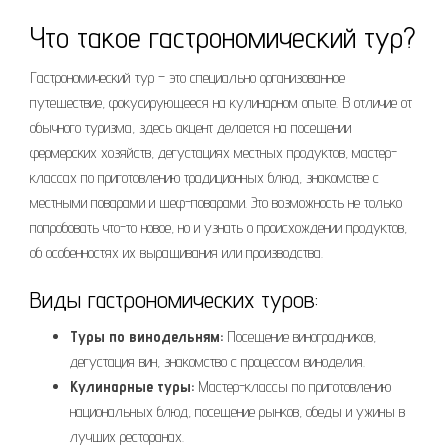
Что такое гастрономический тур?
Гастрономический тур – это специально организованное
путешествие, фокусирующееся на кулинарном опыте. В отличие от
обычного туризма, здесь акцент делается на посещении
фермерских хозяйств, дегустациях местных продуктов, мастер-
классах по приготовлению традиционных блюд, знакомстве с
местными поварами и шеф-поварами. Это возможность не только
попробовать что-то новое, но и узнать о происхождении продуктов,
об особенностях их выращивания или производства.
Виды гастрономических туров:
Туры по винодельням:
Посещение виноградников,
дегустация вин, знакомство с процессом виноделия.
Кулинарные туры:
Мастер-классы по приготовлению
национальных блюд, посещение рынков, обеды и ужины в
лучших ресторанах.