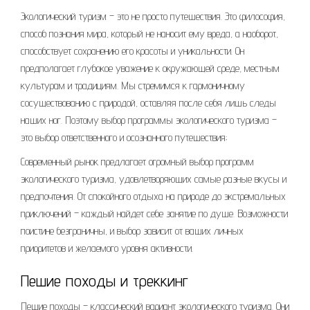
Экологический туризм – это не просто путешествия. Это философия,
способ познания мира, который не наносит ему вреда, а наоборот,
способствует сохранению его красоты и уникальности. Он
предполагает глубокое уважение к окружающей среде, местным
культурам и традициям. Мы стремимся к гармоничному
сосуществованию с природой, оставляя после себя лишь следы
наших ног. Поэтому выбор программы экологического туризма –
это выбор ответственного и осознанного путешествия;
Современный рынок предлагает огромный выбор программ
экологического туризма, удовлетворяющих самые разные вкусы и
предпочтения. От спокойного отдыха на природе до экстремальных
приключений – каждый найдет себе занятие по душе. Возможности
поистине безграничны, и выбор зависит от ваших личных
приоритетов и желаемого уровня активности.
Пешие походы и треккинг
Пешие походы – классический вариант экологического туризма. Они