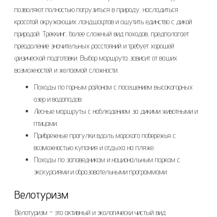
позволяют полностью погрузиться в природу, насладиться
красотой окружающих ландшафтов и ощутить единство с дикой
природой. Треккинг, более сложный вид походов, предполагает
преодоление значительных расстояний и требует хорошей
физической подготовки. Выбор маршрута зависит от ваших
возможностей и желаемой сложности.
Походы по горным районам с посещением высокогорных
озер и водопадов.
Лесные маршруты с наблюдением за дикими животными и
птицами.
Прибрежные прогулки вдоль морского побережья с
возможностью купания и отдыха на пляже.
Походы по заповедникам и национальным паркам с
экскурсиями и образовательными программами.
Велотуризм
Велотуризм – это активный и экологически чистый вид