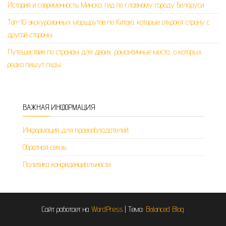
История и современность Минска: гид по главному городу Беларуси
Топ-10 экскурсионных маршрутов по Китаю, которые откроют страну с
другой стороны
Путешествия по странам для двоих: романтичные места, о которых
редко пишут гиды
ВАЖНАЯ ИНФОРМАЦИЯ
Информация для правообладателей
Обратная связь
Политика конфиденциальности
Сайт работает на
WordPress
|
Тема:
Balanced Blog