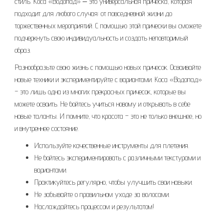
стиль. Коса «Водопад» ‒ это универсальная прическа, которая
подходит для любого случая: от повседневной жизни до
торжественных мероприятий. С помощью этой прически вы сможете
подчеркнуть свою индивидуальность и создать неповторимый
образ.
Разнообразьте свою жизнь с помощью новых причесок. Осваивайте
новые техники и экспериментируйте с вариантами. Коса «Водопад»
– это лишь одна из многих прекрасных причесок, которые вы
можете освоить. Не бойтесь учиться новому и открывать в себе
новые таланты. И помните, что красота – это не только внешнее, но
и внутреннее состояние.
Используйте качественные инструменты для плетения.
Не бойтесь экспериментировать с различными текстурами и
вариантами.
Практикуйтесь регулярно, чтобы улучшить свои навыки.
Не забывайте о правильном уходе за волосами.
Наслаждайтесь процессом и результатом!