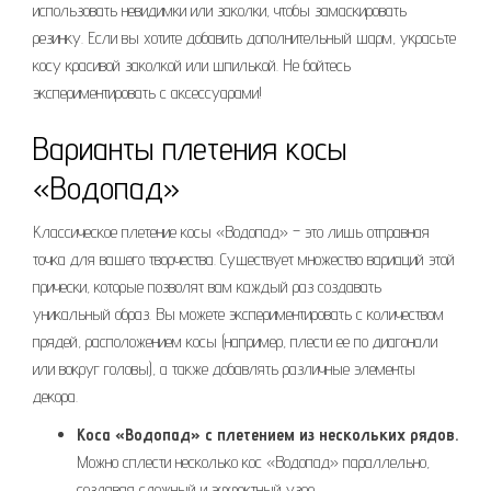
использовать невидимки или заколки, чтобы замаскировать
резинку. Если вы хотите добавить дополнительный шарм, украсьте
косу красивой заколкой или шпилькой. Не бойтесь
экспериментировать с аксессуарами!
Варианты плетения косы
«Водопад»
Классическое плетение косы «Водопад» – это лишь отправная
точка для вашего творчества. Существует множество вариаций этой
прически, которые позволят вам каждый раз создавать
уникальный образ. Вы можете экспериментировать с количеством
прядей, расположением косы (например, плести ее по диагонали
или вокруг головы), а также добавлять различные элементы
декора.
Коса «Водопад» с плетением из нескольких рядов.
Можно сплести несколько кос «Водопад» параллельно,
создавая сложный и эффектный узор.