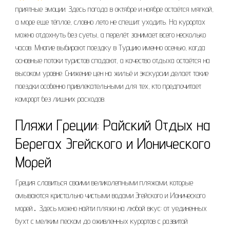
приятные эмоции. Здесь погода в октябре и ноябре остаётся мягкой,
а море еще тёплое, словно лето не спешит уходить. На курортах
можно отдохнуть без суеты, а перелёт занимает всего несколько
часов. Многие выбирают поездку в Турцию именно осенью, когда
основные потоки туристов спадают, а качество отдыха остаётся на
высоком уровне. Снижение цен на жильё и экскурсии делает такие
поездки особенно привлекательными для тех, кто предпочитает
комфорт без лишних расходов.
Пляжи Греции: Райский Отдых на
Берегах Эгейского и Ионического
Морей
Греция славиться своими великолепными пляжами‚ которые
омываются кристально чистыми водами Эгейского и Ионического
морей․ Здесь можно найти пляжи на любой вкус: от уединенных
бухт с мелким песком до оживленных курортов с развитой