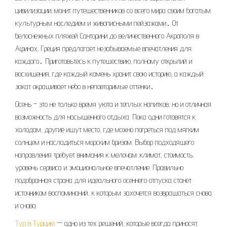
цивилизации‚ манит путешественников со всего мира своим богатым
культурным наследием и живописными пейзажами․ От
белоснежных пляжей Санторини до величественного Акрополя в
Афинах‚ Греция предлагает незабываемые впечатления для
каждого․ Приготовьтесь к путешествию‚ полному открытий и
восхищения‚ где каждый камень хранит свою историю‚ а каждый
закат окрашивает небо в неповторимые оттенки․
Осень – это не только время уюта и теплых напитков, но и отличная
возможность для насыщенного отдыха. Пока одни готовятся к
холодам, другие ищут место, где можно погреться под мягким
солнцем и насладиться морским бризом. Выбор подходящего
направления требует внимания к мелочам: климат, стоимость,
уровень сервиса и эмоциональное впечатление. Правильно
подобранная страна для идеального осеннего отпуска станет
источником воспоминаний, к которым захочется возвращаться снова
и снова.
Тур в Турцию
— одно из тех решений, которые всегда приносят