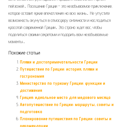
пейзажей․ Посещение Греции – это незабываемое приключение‚
которое оставит яркие впечатления на всю жизнь․ Не упустите
возможность окунуться в атмосферу античности и насладиться
красотой современной Греции․ Эта страна ждет вас‚ чтобы
поделиться своими секретами и подарить вам незабываемые
моменты․
Похожие статьи:
Пляжи и достопримечательности Греции
Путешествие по Греции: история, пляжи и
гастрономия
Министерство по туризму Греции: функции и
достижения
Греция: идеальное место для медового месяца
Автопутешествие по Греции: маршруты, советы и
подготовка
Планирование путешествия по Греции: советы и
рекомендации