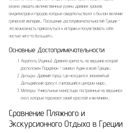
можно увидеть величественные руины древних храмов‚
амфитеатров и городов‚ которые свидетельствуют о былом величии
греческой империи․ Посещение достопримечательностей Греции –
это возможность прикоснуться к истории и почувствовать себя
частью чего-то большего․
Основные Достопримечательности:
Акрополь (Афины): Древняя крепость‚ на вершине которой
расположен Парфенон – символ Афин и всей Греции․
Дельфы: Древний город‚ где находился знаменитый
Дельфийский оракул‚ считавшийся центром мира․
Метеоры: Уникальные монастыри‚ построенные на вершинах
скал‚ которые поражают своей красотой и величием․
Сравнение Пляжного и
Экскурсионного Отдыха в Греции