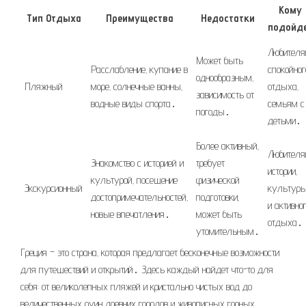
Кому
Тип Отдыха
Преимущества
Недостатки
подойд
Любител
Может быть
Расслабление‚ купание в
спокойног
однообразным‚
Пляжный
море‚ солнечные ванны‚
отдыха‚
зависимость от
водные виды спорта․
семьям с
погоды․
детьми․
Более активный‚
Любител
Знакомство с историей и
требует
истории‚
культурой‚ посещение
физической
Экскурсионный
культур
достопримечательностей‚
подготовки‚
и активно
новые впечатления․
может быть
отдыха․
утомительным․
Греция – это страна‚ которая предлагает бесконечные возможности
для путешествий и открытий․ Здесь каждый найдет что-то для
себя: от великолепных пляжей и кристально чистых вод до
величественных руин древних городов и живописных горных