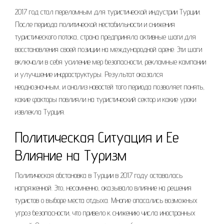
2017 год стал переломным для туристической индустрии Турции.
После периода политической нестабильности и снижения
туристического потока, страна предприняла активные шаги для
восстановления своей позиции на международной арене. Эти шаги
включали в себя усиление мер безопасности, рекламные кампании
и улучшение инфраструктуры. Результат оказался
неоднозначным, и анализ новостей того периода позволяет понять,
какие факторы повлияли на туристический сектор и какие уроки
извлекла Турция.
Политическая Ситуация и Ее
Влияние на Туризм
Политическая обстановка в Турции в 2017 году оставалась
напряженной. Это, несомненно, оказывало влияние на решения
туристов о выборе места отдыха. Многие опасались возможных
угроз безопасности, что привело к снижению числа иностранных