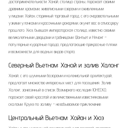
достопримечательности. Ханой‚ столица страны‚ поражает своими
древними храмами‚ живописными озерами и оживленными
улицами. Хойан‚ старинный торговый город‚ с его очаровательными
узкими улочками и красочными фонарями‚ окунет вас в атмосферу
прошлого. Хюэ‚ бывшая императорская столица‚ известна своими
великолепными дворцами и гробницами. Фантьет и Нячанг –
популярные курортные города‚ предлагающие прекрасные пляжи
и возможности для водных видов спорта.
Северный Вьетнам: Ханой и залив Халонг
Ханой‚ с его шумными базарами и колониальной архитектурой‚
предлагает множество интересных мест для посещения. Залив
Халонг‚ занесенный в список Всемирного наследия ЮНЕСКО‚
поражает своей красотой и величественными известняковыми
скалами. Круиз по заливу – незабываемое приключение.
Центральный Вьетнам: Хойан и Хюэ