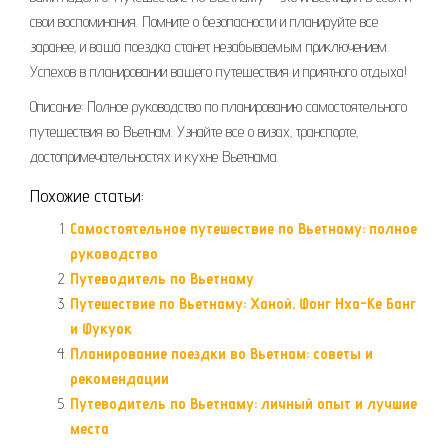
свои воспоминания. Помните о безопасности и планируйте все
заранее‚ и ваша поездка станет незабываемым приключением.
Успехов в планировании вашего путешествия и приятного отдыха!
Описание: Полное руководство по планированию самостоятельного
путешествия во Вьетнам. Узнайте все о визах‚ транспорте‚
достопримечательностях и кухне Вьетнама.
Похожие статьи:
Самостоятельное путешествие по Вьетнаму: полное
руководство
Путеводитель по Вьетнаму
Путешествие по Вьетнаму: Ханой, Фонг Нха-Ке Банг
и Фукуок
Планирование поездки во Вьетнам: советы и
рекомендации
Путеводитель по Вьетнаму: личный опыт и лучшие
места