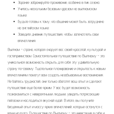
Заранее забронируйте проживание‚ особенно в пик сезона.
Учитесь нескольким базовым фразам на вьетнамском
языке.
Будьте готовы к тому‚ что общение может быть затруднено
на английском языке.
Заведите дневник путешествия‚ чтобы запечатлеть свои
впечатления.
Вьетнам – страна‚ которая очарует вас своей красотой‚ культурой и
гостеприимством. Самостоятельное путешествие по Вьетнаму – это
уникальная возможность открыть для себя эту удивительную
страну по-своему. Тщательное планирование и открытость к новым
впечатлениям помогут вам создать незабываемые воспоминания.
Не бойтесь трудностей‚ они только обогатят ваш опыт и сделают
путешествие еще более ярким. У вас будет возможность
познакомиться с невероятными людьми‚ увидеть потрясающие
пейзажи и насладиться вкусной едой. В итоге‚ вы получите
бесценный опыт и массу ярких впечатлений‚ которые останутся с
вами надолго. Путешествие по Вьетнаму – это инвестиция в себя и