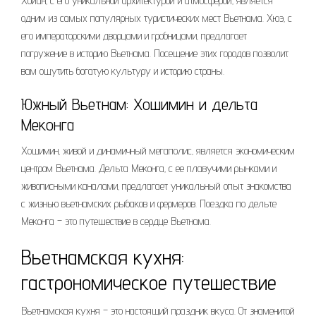
Хойан‚ с его уникальной архитектурой и атмосферой‚ является
одним из самых популярных туристических мест Вьетнама. Хюэ‚ с
его императорскими дворцами и гробницами‚ предлагает
погружение в историю Вьетнама. Посещение этих городов позволит
вам ощутить богатую культуру и историю страны.
Южный Вьетнам: Хошимин и дельта
Меконга
Хошимин‚ живой и динамичный мегаполис‚ является экономическим
центром Вьетнама. Дельта Меконга‚ с ее плавучими рынками и
живописными каналами‚ предлагает уникальный опыт знакомства
с жизнью вьетнамских рыбаков и фермеров. Поездка по дельте
Меконга – это путешествие в сердце Вьетнама.
Вьетнамская кухня:
гастрономическое путешествие
Вьетнамская кухня – это настоящий праздник вкуса. От знаменитой