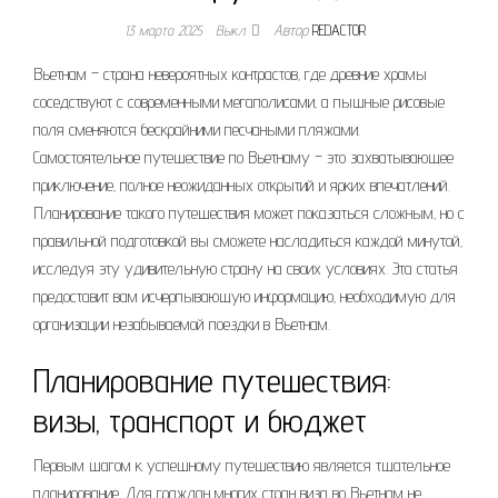
13 марта 2025
Выкл.
Автор
REDACTOR
Вьетнам – страна невероятных контрастов‚ где древние храмы
соседствуют с современными мегаполисами‚ а пышные рисовые
поля сменяются бескрайними песчаными пляжами.
Самостоятельное путешествие по Вьетнаму – это захватывающее
приключение‚ полное неожиданных открытий и ярких впечатлений.
Планирование такого путешествия может показаться сложным‚ но с
правильной подготовкой вы сможете насладиться каждой минутой‚
исследуя эту удивительную страну на своих условиях. Эта статья
предоставит вам исчерпывающую информацию‚ необходимую для
организации незабываемой поездки в Вьетнам.
Планирование путешествия:
визы‚ транспорт и бюджет
Первым шагом к успешному путешествию является тщательное
планирование. Для граждан многих стран виза во Вьетнам не