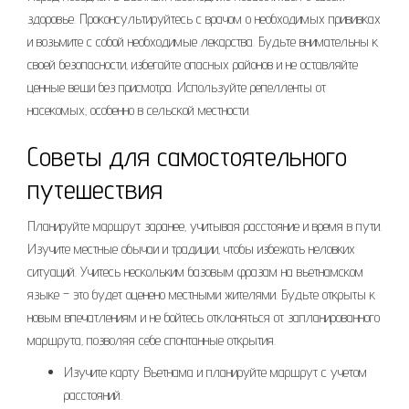
здоровье. Проконсультируйтесь с врачом о необходимых прививках
и возьмите с собой необходимые лекарства. Будьте внимательны к
своей безопасности‚ избегайте опасных районов и не оставляйте
ценные вещи без присмотра. Используйте репелленты от
насекомых‚ особенно в сельской местности.
Советы для самостоятельного
путешествия
Планируйте маршрут заранее‚ учитывая расстояние и время в пути.
Изучите местные обычаи и традиции‚ чтобы избежать неловких
ситуаций. Учитесь нескольким базовым фразам на вьетнамском
языке – это будет оценено местными жителями. Будьте открыты к
новым впечатлениям и не бойтесь отклоняться от запланированного
маршрута‚ позволяя себе спонтанные открытия.
Изучите карту Вьетнама и планируйте маршрут с учетом
расстояний.