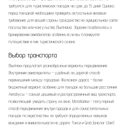
требуется для туристических поездок на срок до 15 дней. Однако‚
перед поездкой необходимо проверить актуальные визовые
требования для вашей страны гражданства на официальном сайте
посольства или консульства Вьетнама. Заранее позаботьтесь о
бронировании авиабилетов‚ особенно если вы планируете
путешествие в пик туристического сезона.
Выбор транспорта
Вьетнам предлагает разнообразные варианты передвижения.
Внутренние авиаперелеты – удобный‚ но дорогой способ
перемещения между городами. Железная дорога – более
бюджетный вариант‚ особенно для поездок на большие расстояния.
Автобусы – самый дешевый и распространенный вид транспорта‚
позволяющий увидеть страну из окна. Мотобайки – популярный
способ передвижения внутри городов и для самостоятельных
поездок по окрестностям‚ но требуют определенных навыков
вождения и внимательности на дороге. Такси и Grab (аналог Uber)