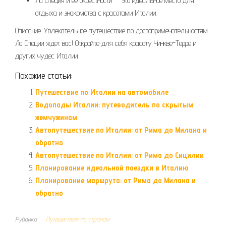
Ла Специя и ее окрестности — это идеальное место для
отдыха и знакомства с красотами Италии.
Описание: Увлекательное путешествие по достопримечательностям
Ла Специи ждет вас! Откройте для себя красоту Чинкве-Терре и
других чудес Италии.
Похожие статьи:
Путешествие по Италии на автомобиле
Водопады Италии: путеводитель по скрытым
жемчужинам
Автопутешествие по Италии: от Рима до Милана и
обратно
Автопутешествие по Италии: от Рима до Сицилии
Планирование идеальной поездки в Италию
Планирование маршрута: от Рима до Милана и
обратно
Рубрика
Путешествия по странам