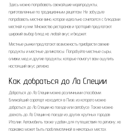
Здесь можно попробовать свежайшие морепродукты‚
приготовленные по традиционным рецептам. Не забудьте
попробовать местное вино‚ которое идеально сочетается с блюдами
местной кухни. Множество ресторанов и тратторий предлагают
широкий выбор блюд на любой вкус и бюджет.
Местные рынки предлагают возможность приобрести свежие
продукты и местные деликатесы. Попробуйте местные сыры‚
оливки‚ мед и другие продукты‚ которые помогут вам ощутить
настоящий вкус региона.
Как добраться до Ла Специи
Добраться до Ла Специи можно различными способами.
Ближайший аэропорт находится в Пизе‚ из которого можно
добраться до Ла Специи на поезде или автобусе. Также можно
доехать до Ла Специи на поезде из других крупных городов
Италии. Автомобиль также удобен для путешествия по региону‚ но
парковка может быть проблематичной в некоторых местах.