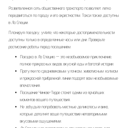
Разветвленная сеть общественного транспорта позволяет легко
передвигаться по городу и его окрестностям. Такси также доступны
в Ла Специи.
Планируя поездку‚ учтите‚ что некоторые достопримечательности
доступны только в определенные часы или дни. Проверьте
расписание работы перед посещением.
Поездка в Ла Специю — это незабываемое приключение‚
полное прекрасных видов‚ вкусной еды и богатой истории.
Прогулки по средневековым улочкам‚ живописным холмам
и прекрасной прибрежной линии подарят вам незабываемые
впечатления.
Посещение Чинкве-Терре станет одним из ярчайших
моментов вашего путешествия.
Не забудьте попробовать местные деликатесы и вина‚
которые дополнят ваше путешествие неповторимыми
вкусовыми ощущениями.