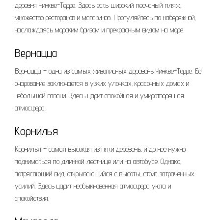
деревня Чинкве-Терре. Здесь есть широкий песчаный пляж‚
множество ресторанов и магазинов. Прогуляйтесь по набережной‚
наслаждаясь морским бризом и прекрасным видом на море.
Вернацца
Вернацца – одна из самых живописных деревень Чинкве-Терре. Её
очарование заключается в узких улочках‚ красочных домах и
небольшой гавани. Здесь царит спокойная и умиротворенная
атмосфера.
Корнилья
Корнилья – самая высокая из пяти деревень‚ и до неё нужно
подниматься по длинной лестнице или на автобусе. Однако‚
потрясающий вид‚ открывающийся с высоты‚ стоит затраченных
усилий. Здесь царит необыкновенная атмосфера уюта и
спокойствия.