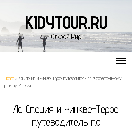
KIDYTOUR.RU
Открой Мир
Home
»
Ла Специя и Чинкве-Терре: путеводитель по очаровательному
региону Италии
Ла Специя и Чинкве-Терре:
путеводитель по