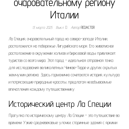
очаровательному региону
Италии
13 марта 2025
Выкл.
Автор
REDACTOR
Ла Специя‚ очаровательный город на северо-западе Италии‚
расположился на побережье Лигурийского моря. Его живописное
расположение в окружении холмов и бирюзовой воды привлекает
туристов со всего мира. Этот город – идеальная отправная точка
для исследования великолепных Чинкве-Терре и других скрытых
жемчужин региона. Здесь гармонично сочетаются история‚ культура
и потрясающие природные красоты‚ предлагая незабываемые
впечатления каждому путешественнику.
Исторический центр Ла Специи
Прогулка по историческому центру Ла Специи – это путешествие во
времени. Узкие средневековые улочки‚ старинные здания с яркими