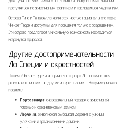
для туристов. Здесь можно насладиться прекрасными пляжами‚
прогуляться по живописным тропинкам и насладиться уединением.
Острова Тино и Тентерелла являются частью национального парка
Чинкве-Терре и доступны для посещения только с разрешением.
Эти острова предлагают уникальную возможность насладиться
нетронутой природой.
Другие достопримечательности
Ла Специи и окрестностей
Помимо Чинкве-Терре и исторического центра Ла Специи‚ в этом
регионе есть множество других интересных мест. Например‚ можно
посетить:
Портовенере:
очаровательный городок с живописной
гаванью и средневековым замком.
Лерчичи:
живописная рыбацкая деревня с узкими
улочками и традиционными домами.