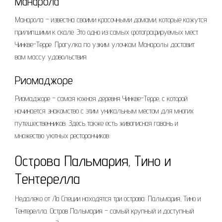
Манарола
Манарола – известна своими красочными домами‚ которые кажутся
прилипшими к скале. Это одно из самых фотографируемых мест
Чинкве-Терре. Прогулка по узким улочкам Манаролы доставит
вам массу удовольствия.
Риомаджоре
Риомаджоре – самая южная деревня Чинкве-Терре‚ с которой
начинается знакомство с этим уникальным местом для многих
путешественников. Здесь также есть живописная гавань и
множество уютных ресторанчиков.
Острова Пальмария‚ Тино и
Тентерелла
Недалеко от Ла Специи находятся три острова: Пальмария‚ Тино и
Тентерелла. Остров Пальмария – самый крупный и доступный