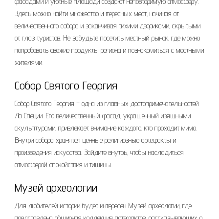
фасадами и уютные площади создают неповторимую атмосферу.
Здесь можно найти множество интересных мест‚ начиная от
величественного собора и заканчивая тихими двориками‚ скрытыми
от глаз туристов. Не забудьте посетить местный рынок‚ где можно
попробовать свежие продукты региона и познакомиться с местными
жителями.
Собор Святого Георгия
Собор Святого Георгия – одна из главных достопримечательностей
Ла Специи. Его величественный фасад‚ украшенный изящными
скульптурами‚ привлекает внимание каждого‚ кто проходит мимо.
Внутри собора хранятся ценные религиозные артефакты и
произведения искусства. Зайдите внутрь‚ чтобы насладиться
атмосферой спокойствия и тишины.
Музей археологии
Для любителей истории будет интересен Музей археологии‚ где
представлена обширная коллекция артефактов‚ рассказывающих о