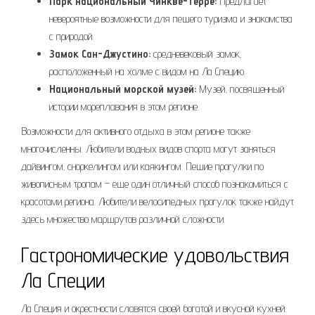
Парк национальный Чинкве-Терре:
Предлагает
невероятные возможности для пешего туризма и знакомства
с природой.
Замок Сан-Джустино:
средневековый замок‚
расположенный на холме с видом на Ла Специю.
Национальный морской музей:
Музей‚ посвященный
истории мореплавания в этом регионе.
Возможности для активного отдыха в этом регионе также
многочисленны. Любители водных видов спорта могут заняться
дайвингом‚ сноркелингом или каякингом. Пешие прогулки по
живописным тропам – еще один отличный способ познакомиться с
красотами региона. Любители велосипедных прогулок также найдут
здесь множество маршрутов различной сложности.
Гастрономические удовольствия
Ла Специи
Ла Специя и окрестности славятся своей богатой и вкусной кухней.