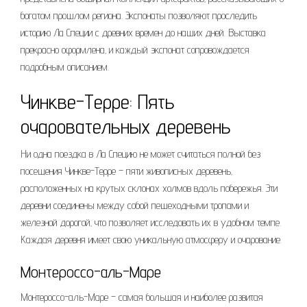
богатом прошлом региона. Экспонаты позволяют проследить
историю Ла Специи с древних времен до наших дней. Выставка
прекрасно оформлена‚ и каждый экспонат сопровождается
подробным описанием.
Чинкве-Терре: Пять
очаровательных деревень
Ни одна поездка в Ла Специю не может считаться полной без
посещения Чинкве-Терре – пяти живописных деревень‚
расположенных на крутых склонах холмов вдоль побережья. Эти
деревни соединены между собой пешеходными тропами и
железной дорогой‚ что позволяет исследовать их в удобном темпе.
Каждая деревня имеет свою уникальную атмосферу и очарование.
Монтероссо-аль-Маре
Монтероссо-аль-Маре – самая большая и наиболее развитая