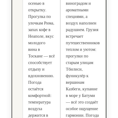
осенью в
виноградом и
открытку.
ароматными
Прогулка по
специями, а
улочкам Рима,
воздух наполнен
запах кофе в
радушием. Грузия
Неаполе, вкус
встречает
молодого
путешественников
вина в
теплом и уютом:
Тоскане — всё
прогулки по
способствует
старым улицам
отдыху и
Тбилиси,
вдохновению.
фуникулёр к
Погода
вершинам
остаётся
Казбеги, купание
комфортной:
в море у Батуми
температура
— всё это создаёт
воздуха
особое ощущение
держится в
гармонии. Погода