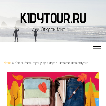
KIDYTOUR.RU
Открой Мир
Home
»
Как выбрать страну для идеального осеннего отпуска