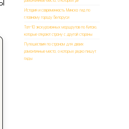
ны
романтичные места, о которых ре
История и современность Минска: гид по
главному городу Беларуси
Топ-10 экскурсионных маршрутов по Китаю,
которые откроют страну с другой стороны
Путешествия по странам для двоих:
романтичные места, о которых редко пишут
гиды