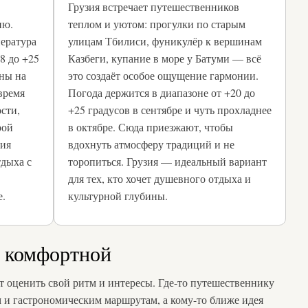
Грузия встречает путешественников
ию.
теплом и уютом: прогулки по старым
пература
улицам Тбилиси, фуникулёр к вершинам
8 до +25
Казбеги, купание в море у Батуми — всё
ены на
это создаёт особое ощущение гармонии.
время
Погода держится в диапазоне от +20 до
сти,
+25 градусов в сентябре и чуть прохладнее
рой
в октябре. Сюда приезжают, чтобы
лия
вдохнуть атмосферу традиций и не
дыха с
торопиться. Грузия — идеальный вариант
для тех, кто хочет душевного отдыха и
е.
культурной глубины.
у комфортной
т оценить свой ритм и интересы. Где-то путешественнику
 и гастрономическим маршрутам, а кому-то ближе идея