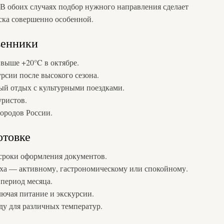
В обоих случаях подбор нужного направления сделает
уска совершенно особенной.
венники
выше +20°C в октябре.
рсии после высокого сезона.
й отдых с культурными поездками.
ристов.
городов России.
отовке
 сроки оформления документов.
ыха — активному, гастрономическому или спокойному.
период месяца.
лючая питание и экскурсии.
у для различных температур.