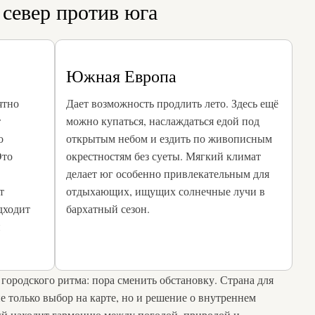
 север против юга
Южная Европа
ятно
Дает возможность продлить лето. Здесь ещё
т
можно купаться, наслаждаться едой под
о
открытым небом и ездить по живописным
Это
окрестностям без суеты. Мягкий климат
делает юг особенно привлекательным для
т
отдыхающих, ищущих солнечные лучи в
дходит
бархатный сезон.
и
 городского ритма: пора сменить обстановку. Страна для
е только выбор на карте, но и решение о внутреннем
ый находит гармонию между погодой, природой и