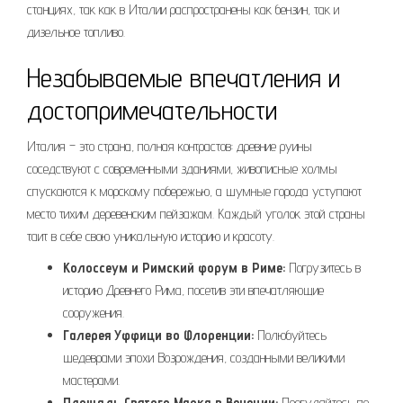
станциях, так как в Италии распространены как бензин, так и
дизельное топливо.
Незабываемые впечатления и
достопримечательности
Италия – это страна, полная контрастов: древние руины
соседствуют с современными зданиями, живописные холмы
спускаются к морскому побережью, а шумные города уступают
место тихим деревенским пейзажам. Каждый уголок этой страны
таит в себе свою уникальную историю и красоту.
Колоссеум и Римский форум в Риме:
Погрузитесь в
историю Древнего Рима, посетив эти впечатляющие
сооружения.
Галерея Уффици во Флоренции:
Полюбуйтесь
шедеврами эпохи Возрождения, созданными великими
мастерами.
Площадь Святого Марка в Венеции:
Прогуляйтесь по