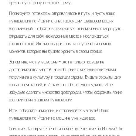
прекрасную страну по-настоящему!
Планируйте, готовьтесь, отправляйтесь в путь, и пусть ваше
путешествие по Италии станет настоящим шедевром ваших
воспоминаний. Не бойтесь отклоняться от намеченного маршрута,
открывать для себя неожиданные места и наслаждаться
спонтанностью. Италия подарит вам массу незабываемых
моментов, которые вы будете хранить в своем сердце.
Запомните, что путешествие – это не только посещение
достопримечательностей, но и общение с местными жителями,
погружение в культуру и традиции страны. Будьте открыты для
новых впечатлений, и Италия вас обязательно удивит. И не
забудьте сделать множество фотографий, чтобы сохранить яркие
воспоминания о вашем путешествии.
Итак, собирайте чемоданы и отправляйтесь в путь! Ваше
путешествие по Италии на машине уже ждет вас.
Описание: Планируете незабываемое путешествие по Италии? Эта