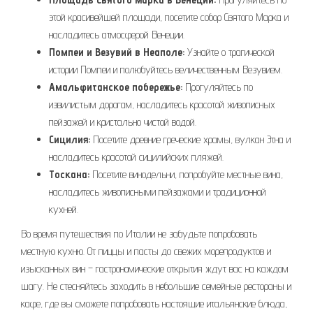
этой красивейшей площади, посетите собор Святого Марка и
насладитесь атмосферой Венеции.
Помпеи и Везувий в Неаполе:
Узнайте о трагической
истории Помпеи и полюбуйтесь величественным Везувием.
Амальфитанское побережье:
Прогуляйтесь по
извилистым дорогам, насладитесь красотой живописных
пейзажей и кристально чистой водой.
Сицилия:
Посетите древние греческие храмы, вулкан Этна и
насладитесь красотой сицилийских пляжей.
Тоскана:
Посетите винодельни, попробуйте местные вина,
насладитесь живописными пейзажами и традиционной
кухней.
Во время путешествия по Италии не забудьте попробовать
местную кухню. От пиццы и пасты до свежих морепродуктов и
изысканных вин – гастрономические открытия ждут вас на каждом
шагу. Не стесняйтесь заходить в небольшие семейные рестораны и
кафе, где вы сможете попробовать настоящие итальянские блюда,