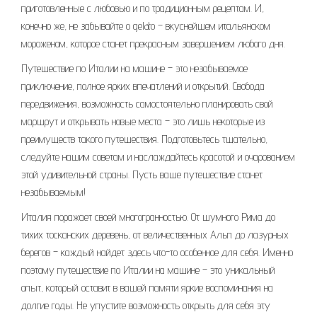
приготовленные с любовью и по традиционным рецептам. И,
конечно же, не забывайте о gelato – вкуснейшем итальянском
мороженом, которое станет прекрасным завершением любого дня.
Путешествие по Италии на машине – это незабываемое
приключение, полное ярких впечатлений и открытий. Свобода
передвижения, возможность самостоятельно планировать свой
маршрут и открывать новые места – это лишь некоторые из
преимуществ такого путешествия. Подготовьтесь тщательно,
следуйте нашим советам и наслаждайтесь красотой и очарованием
этой удивительной страны. Пусть ваше путешествие станет
незабываемым!
Италия поражает своей многогранностью. От шумного Рима до
тихих тосканских деревень, от величественных Альп до лазурных
берегов – каждый найдет здесь что-то особенное для себя. Именно
поэтому путешествие по Италии на машине – это уникальный
опыт, который оставит в вашей памяти яркие воспоминания на
долгие годы. Не упустите возможность открыть для себя эту