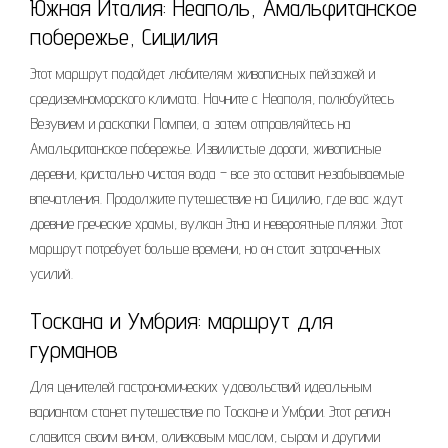
Южная Италия: Неаполь, Амальфитанское
побережье, Сицилия
Этот маршрут подойдет любителям живописных пейзажей и
средиземноморского климата. Начните с Неаполя, полюбуйтесь
Везувием и раскопки Помпеи, а затем отправляйтесь на
Амальфитанское побережье. Извилистые дороги, живописные
деревни, кристально чистая вода – все это оставит незабываемые
впечатления. Продолжите путешествие на Сицилию, где вас ждут
древние греческие храмы, вулкан Этна и невероятные пляжи. Этот
маршрут потребует больше времени, но он стоит затраченных
усилий.
Тоскана и Умбрия: маршрут для
гурманов
Для ценителей гастрономических удовольствий идеальным
вариантом станет путешествие по Тоскане и Умбрии. Этот регион
славится своим вином, оливковым маслом, сыром и другими