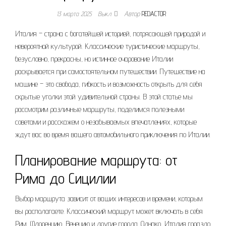
13 марта 2025
Выкл.
Автор
REDACTOR
Италия – страна с богатейшей историей, потрясающей природой и
невероятной культурой. Классические туристические маршруты,
безусловно, прекрасны, но истинное очарование Италии
раскрывается при самостоятельном путешествии. Путешествие на
машине – это свобода, гибкость и возможность открыть для себя
скрытые уголки этой удивительной страны. В этой статье мы
рассмотрим различные маршруты, поделимся полезными
советами и расскажем о незабываемых впечатлениях, которые
ждут вас во время вашего автомобильного приключения по Италии.
Планирование маршрута: от
Рима до Сицилии
Выбор маршрута зависит от ваших интересов и времени, которым
вы располагаете. Классический маршрут может включать в себя
Рим, Флоренцию, Венецию и другие города. Однако, Италия гораздо