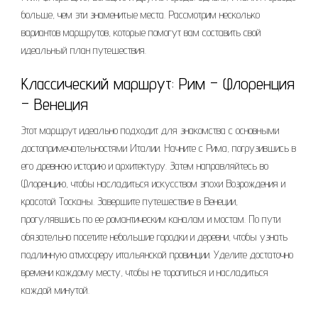
больше, чем эти знаменитые места. Рассмотрим несколько
вариантов маршрутов, которые помогут вам составить свой
идеальный план путешествия.
Классический маршрут: Рим – Флоренция
– Венеция
Этот маршрут идеально подходит для знакомства с основными
достопримечательностями Италии. Начните с Рима, погрузившись в
его древнюю историю и архитектуру. Затем направляйтесь во
Флоренцию, чтобы насладиться искусством эпохи Возрождения и
красотой Тосканы. Завершите путешествие в Венеции,
прогулявшись по ее романтическим каналам и мостам. По пути
обязательно посетите небольшие городки и деревни, чтобы узнать
подлинную атмосферу итальянской провинции. Уделите достаточно
времени каждому месту, чтобы не торопиться и насладиться
каждой минутой.