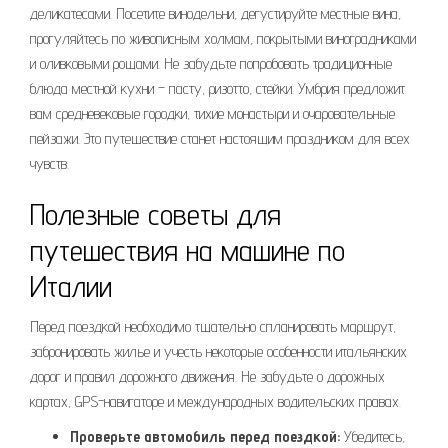
деликатесами. Посетите винодельни, дегустируйте местные вина,
прогуляйтесь по живописным холмам, покрытыми виноградниками
и оливковыми рощами. Не забудьте попробовать традиционные
блюда местной кухни – пасту, ризотто, стейки. Умбрия предложит
вам средневековые городки, тихие монастыри и очаровательные
пейзажи. Это путешествие станет настоящим праздником для всех
чувств.
Полезные советы для
путешествия на машине по
Италии
Перед поездкой необходимо тщательно спланировать маршрут,
забронировать жилье и учесть некоторые особенности итальянских
дорог и правил дорожного движения. Не забудьте о дорожных
картах, GPS-навигаторе и международных водительских правах.
Проверьте автомобиль перед поездкой:
Убедитесь,