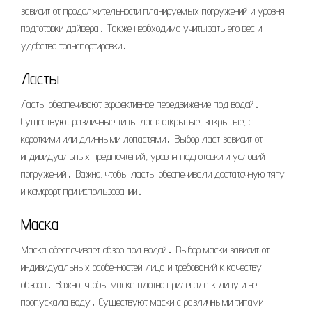
зависит от продолжительности планируемых погружений и уровня
подготовки дайвера․ Также необходимо учитывать его вес и
удобство транспортировки․
Ласты
Ласты обеспечивают эффективное передвижение под водой․
Существуют различные типы ласт: открытые, закрытые, с
короткими или длинными лопастями․ Выбор ласт зависит от
индивидуальных предпочтений, уровня подготовки и условий
погружений․ Важно, чтобы ласты обеспечивали достаточную тягу
и комфорт при использовании․
Маска
Маска обеспечивает обзор под водой․ Выбор маски зависит от
индивидуальных особенностей лица и требований к качеству
обзора․ Важно, чтобы маска плотно прилегала к лицу и не
пропускала воду․ Существуют маски с различными типами