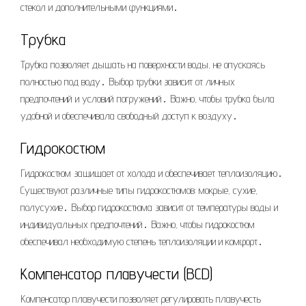
стекол и дополнительными функциями․
Трубка
Трубка позволяет дышать на поверхности воды, не опускаясь
полностью под воду․ Выбор трубки зависит от личных
предпочтений и условий погружений․ Важно, чтобы трубка была
удобной и обеспечивала свободный доступ к воздуху․
Гидрокостюм
Гидрокостюм защищает от холода и обеспечивает теплоизоляцию․
Существуют различные типы гидрокостюмов: мокрые, сухие,
полусухие․ Выбор гидрокостюма зависит от температуры воды и
индивидуальных предпочтений․ Важно, чтобы гидрокостюм
обеспечивал необходимую степень теплоизоляции и комфорт․
Компенсатор плавучести (BCD)
Компенсатор плавучести позволяет регулировать плавучесть