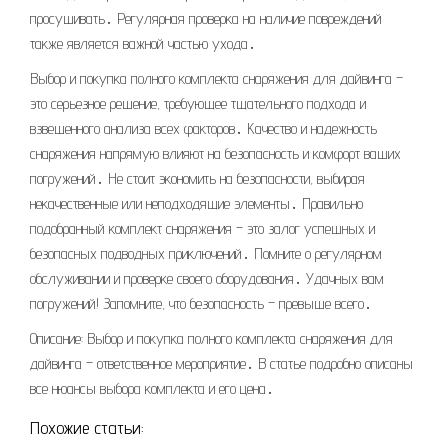
просушивать․ Регулярная проверка на наличие повреждений
также является важной частью ухода․
Выбор и покупка полного комплекта снаряжения для дайвинга –
это серьезное решение, требующее тщательного подхода и
взвешенного анализа всех факторов․ Качество и надежность
снаряжения напрямую влияют на безопасность и комфорт ваших
погружений․ Не стоит экономить на безопасности, выбирая
некачественные или неподходящие элементы․ Правильно
подобранный комплект снаряжения – это залог успешных и
безопасных подводных приключений․ Помните о регулярном
обслуживании и проверке своего оборудования․ Удачных вам
погружений! Запомните, что безопасность – превыше всего․
Описание: Выбор и покупка полного комплекта снаряжения для
дайвинга – ответственное мероприятие․ В статье подробно описаны
все нюансы выбора комплекта и его цена․
Похожие статьи: