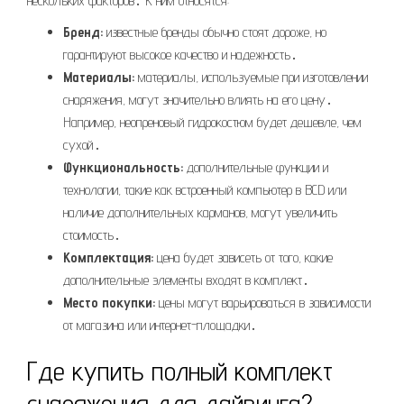
нескольких факторов․ К ним относятся:
Бренд:
известные бренды обычно стоят дороже, но
гарантируют высокое качество и надежность․
Материалы:
материалы, используемые при изготовлении
снаряжения, могут значительно влиять на его цену․
Например, неопреновый гидрокостюм будет дешевле, чем
сухой․
Функциональность:
дополнительные функции и
технологии, такие как встроенный компьютер в BCD или
наличие дополнительных карманов, могут увеличить
стоимость․
Комплектация:
цена будет зависеть от того, какие
дополнительные элементы входят в комплект․
Место покупки:
цены могут варьироваться в зависимости
от магазина или интернет-площадки․
Где купить полный комплект
снаряжения для дайвинга?