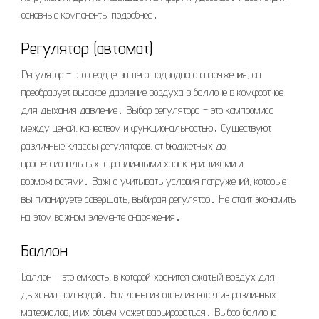
основные компоненты подробнее․
Регулятор (автомат)
Регулятор – это сердце вашего подводного снаряжения, он
преобразует высокое давление воздуха в баллоне в комфортное
для дыхания давление․ Выбор регулятора – это компромисс
между ценой, качеством и функциональностью․ Существуют
различные классы регуляторов, от бюджетных до
профессиональных, с различными характеристиками и
возможностями․ Важно учитывать условия погружений, которые
вы планируете совершать, выбирая регулятор․ Не стоит экономить
на этом важном элементе снаряжения․
Баллон
Баллон – это емкость, в которой хранится сжатый воздух для
дыхания под водой․ Баллоны изготавливаются из различных
материалов, и их объем может варьироваться․ Выбор баллона