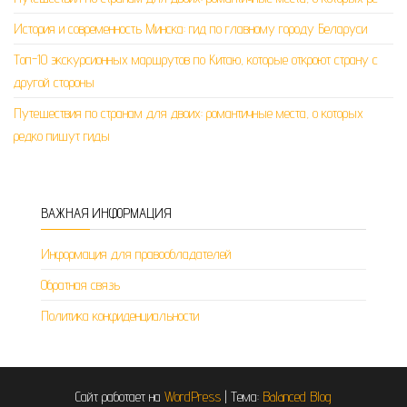
История и современность Минска: гид по главному городу Беларуси
Топ-10 экскурсионных маршрутов по Китаю, которые откроют страну с
другой стороны
Путешествия по странам для двоих: романтичные места, о которых
редко пишут гиды
ВАЖНАЯ ИНФОРМАЦИЯ
Информация для правообладателей
Обратная связь
Политика конфиденциальности
Сайт работает на
WordPress
|
Тема:
Balanced Blog