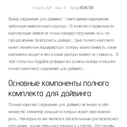
13 марта 2025
Выкл.
Автор
REDACTOR
Выбор снаряжения для дайвинга – ответственное мероприятие,
требующее внимательного подхода․ От качества и правильности
комплектации зависит не только комфорт погружения, но и, что
гораздо важнее, безопасность дайвера․ Цена полного комплекта
может значительно варьироваться, поэтому важно понимать, какие
компоненты входят в него и какие факторы влияют на стоимость․ В
этой статье мы подробно разберем все аспекты выбора и покупки
полного комплекта снаряжения для дайвинга․
Основные компоненты полного
комплекта для дайвинга
Полный комплект снаряжения для дайвинга включает в себя
множество элементов, каждый из которых играет свою важную
роль․ Некоторые из них являются обязательными для безопасного
погружения, другие повышают комфорт и удобство․ Рассмотрим