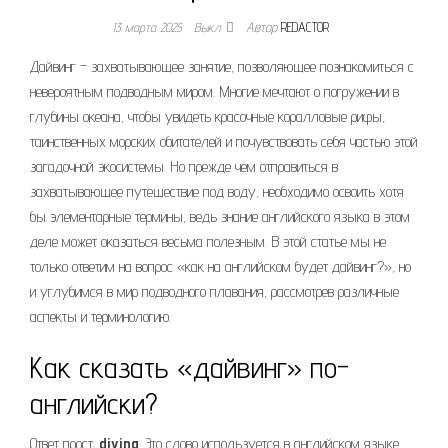
13 марта 2025
Выкл.
Автор
REDACTOR
Дайвинг – захватывающее занятие, позволяющее познакомиться с
невероятным подводным миром. Многие мечтают о погружении в
глубины океана, чтобы увидеть красочные коралловые рифы,
таинственных морских обитателей и почувствовать себя частью этой
загадочной экосистемы. Но прежде чем отправиться в
захватывающее путешествие под воду, необходимо освоить хотя
бы элементарные термины, ведь знание английского языка в этом
деле может оказаться весьма полезным. В этой статье мы не
только ответим на вопрос «как на английском будет дайвинг?», но
и углубимся в мир подводного плавания, рассмотрев различные
аспекты и терминологию.
Как сказать «дайвинг» по-
английски?
Ответ прост:
diving
. Это слово используется в английском языке