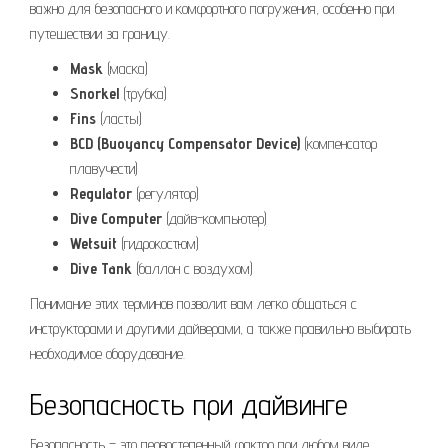
важно для безопасного и комфортного погружения, особенно при
путешествии за границу.
Mask
(маска)
Snorkel
(трубка)
Fins
(ласты)
BCD (Buoyancy Compensator Device)
(компенсатор
плавучести)
Regulator
(регулятор)
Dive Computer
(дайв-компьютер)
Wetsuit
(гидрокостюм)
Dive Tank
(баллон с воздухом)
Понимание этих терминов позволит вам легко общаться с
инструкторами и другими дайверами, а также правильно выбирать
необходимое оборудование.
Безопасность при дайвинге
Безопасность – это первостепенный фактор при любом виде