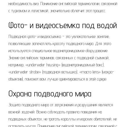
необходимость виз. Понимание английской терминологии, связанной
с туризмом и логистикой, значительно облегчит этот процесс.
Фото- и видеосъемка под водой
Подводная фото- и видеосъемка – это увлекательное занятие,
позволяющее запечатлеть красоту подводного мира. Для этого
используется специальное водонепроницаемое оборудование.
Знание английских терминов, связанных с подводной съемкой,
например, «underwater housing» (водонепроницаемый бокс),
«underwater strobe» (подводная вспышка), «macro lens» (макро-
объектив), поможет вам лучше ориентироваться в этой сфере.
Охрана подводного мира
Защита подводного мира от загрязнения и разрушения является
важной задачей. Важно соблюдать правила поведения на
подводных объектах, не трогать кораллы и морских обитателей, не
оставлять мусор. Понимание английской терминологии, связанной с