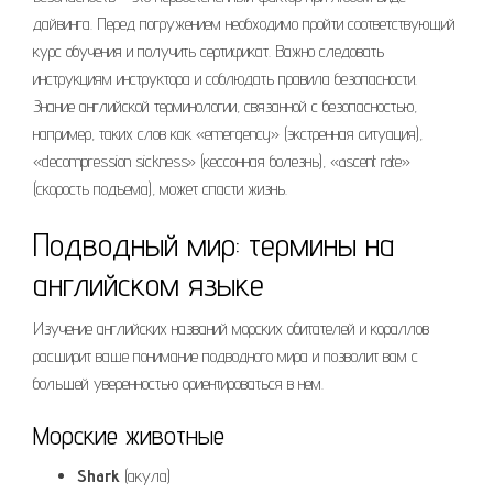
дайвинга. Перед погружением необходимо пройти соответствующий
курс обучения и получить сертификат. Важно следовать
инструкциям инструктора и соблюдать правила безопасности.
Знание английской терминологии, связанной с безопасностью,
например, таких слов как «emergency» (экстренная ситуация),
«decompression sickness» (кессонная болезнь), «ascent rate»
(скорость подъема), может спасти жизнь.
Подводный мир: термины на
английском языке
Изучение английских названий морских обитателей и кораллов
расширит ваше понимание подводного мира и позволит вам с
большей уверенностью ориентироваться в нем.
Морские животные
Shark
(акула)