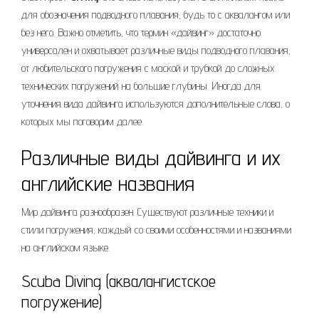
для обозначения подводного плавания, будь то с аквалангом или
без него. Важно отметить, что термин «дайвинг» достаточно
универсален и охватывает различные виды подводного плавания,
от любительского погружения с маской и трубкой до сложных
технических погружений на большие глубины. Иногда для
уточнения вида дайвинга используются дополнительные слова, о
которых мы поговорим далее.
Различные виды дайвинга и их
английские названия
Мир дайвинга разнообразен. Существуют различные техники и
стили погружения, каждый со своими особенностями и названиями
на английском языке.
Scuba Diving (аквалангистское
погружение)