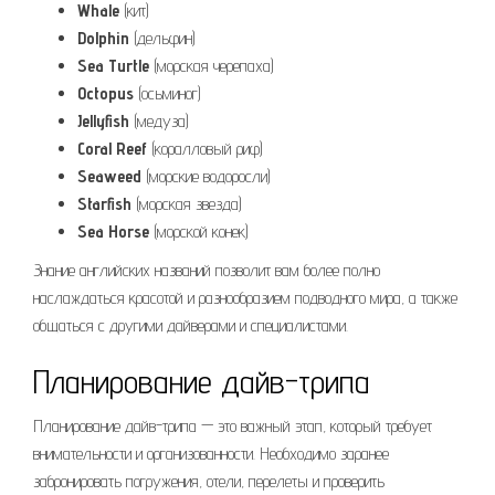
Whale
(кит)
Dolphin
(дельфин)
Sea Turtle
(морская черепаха)
Octopus
(осьминог)
Jellyfish
(медуза)
Coral Reef
(коралловый риф)
Seaweed
(морские водоросли)
Starfish
(морская звезда)
Sea Horse
(морской конек)
Знание английских названий позволит вам более полно
наслаждаться красотой и разнообразием подводного мира, а также
общаться с другими дайверами и специалистами.
Планирование дайв-трипа
Планирование дайв-трипа — это важный этап, который требует
внимательности и организованности. Необходимо заранее
забронировать погружения, отели, перелеты и проверить