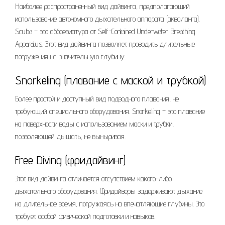
Наиболее распространенный вид дайвинга, предполагающий
использование автономного дыхательного аппарата (акваланга).
Scuba – это аббревиатура от Self-Contained Underwater Breathing
Apparatus. Этот вид дайвинга позволяет проводить длительные
погружения на значительную глубину.
Snorkeling (плавание с маской и трубкой)
Более простой и доступный вид подводного плавания, не
требующий специального оборудования. Snorkeling – это плавание
на поверхности воды с использованием маски и трубки,
позволяющей дышать, не выныривая.
Free Diving (фридайвинг)
Этот вид дайвинга отличается отсутствием какого-либо
дыхательного оборудования. Фридайверы задерживают дыхание
на длительное время, погружаясь на впечатляющие глубины. Это
требует особой физической подготовки и навыков.