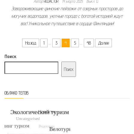
Автор
REDACTOR
14 марта 2025
Выкл.
Завораживающие финские пейзажи: от озерных просторов до
могучих водопадов, уютные города с богатой историей ждут
вас! Уникальное путешествие в сердце Финляндии!
Пагинация записей
Назад
1
…
3
4
5
…
48
Далее
Поиск
Поиск
ОБЛАКО ТЕГОВ