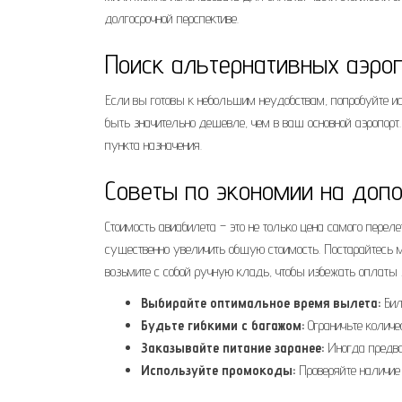
долгосрочной перспективе.
Поиск альтернативных аэро
Если вы готовы к небольшим неудобствам, попробуйте и
быть значительно дешевле, чем в ваш основной аэропорт.
пункта назначения.
Советы по экономии на доп
Стоимость авиабилета – это не только цена самого переле
существенно увеличить общую стоимость. Постарайтесь 
возьмите с собой ручную кладь, чтобы избежать оплаты 
Выбирайте оптимальное время вылета:
Бил
Будьте гибкими с багажом:
Ограничьте количе
Заказывайте питание заранее:
Иногда предва
Используйте промокоды:
Проверяйте наличие 