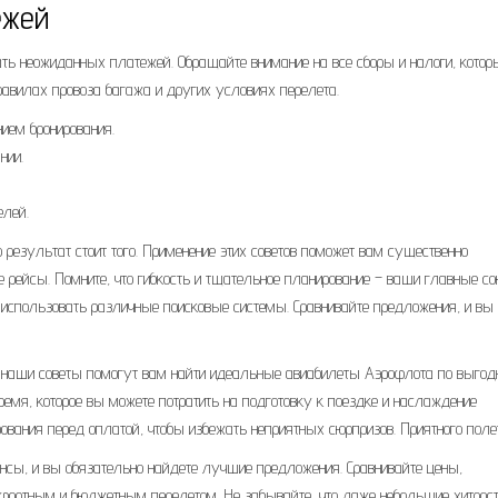
ежей
ать неожиданных платежей. Обращайте внимание на все сборы и налоги, котор
равилах провоза багажа и других условиях перелета.
ием бронирования.
нии.
елей.
 результат стоит того. Применение этих советов поможет вам существенно
 рейсы. Помните, что гибкость и тщательное планирование – ваши главные со
и использовать различные поисковые системы. Сравнивайте предложения, и вы
о наши советы помогут вам найти идеальные авиабилеты Аэрофлота по выгод
 время, которое вы можете потратить на подготовку к поездке и наслаждение
ования перед оплатой, чтобы избежать неприятных сюрпризов. Приятного поле
нсы, и вы обязательно найдете лучшие предложения. Сравнивайте цены,
фортным и бюджетным перелетом. Не забывайте, что даже небольшие хитрос