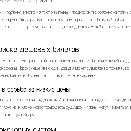
та 2025
Выкл.
Автор
REDACTOR
и и терпения. Многие мечтают о выгодных предложениях, особенно на прямы
, как крупнейшая российская авиакомпания, предлагает обширный выбор
о те билеты, которые устроят вас по цене и удобству? В этой статье мы раскр
поиске дешевых билетов
а – гибкость. Не привязывайтесь к конкретным датам. Экспериментируйте с д
бе стороны. Часто смещение на один-два дня может существенно повлиять на
обычно билеты на будние дни дешевле, чем на выходные.
 в борьбе за низкие цены
ость найти выгодное предложение. Авиакомпании часто предлагают скидки за
я. Конечно, никто не может предсказать будущее, и планы могут измениться, 
ие – ваш лучший друг.
оисковых систем