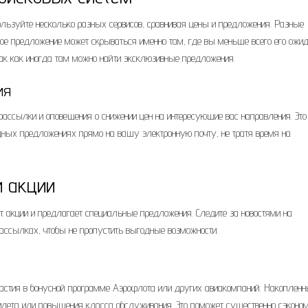
ользуйте несколько разных сервисов, сравнивая цены и предложения. Разные
ое предложение может скрываться именно там, где вы меньше всего его ожид
ак как иногда там можно найти эксклюзивные предложения.
ия
рассылки и оповещения о снижении цен на интересующие вас направления. Это
дных предложениях прямо на вашу электронную почту, не тратя время на
и акции
ит акции и предлагает специальные предложения. Следите за новостями на
ассылках, чтобы не пропустить выгодные возможности.
участия в бонусной программе Аэрофлота или других авиакомпаний. Накоплен
илета или повышения класса обслуживания. Это поможет существенно сэконом