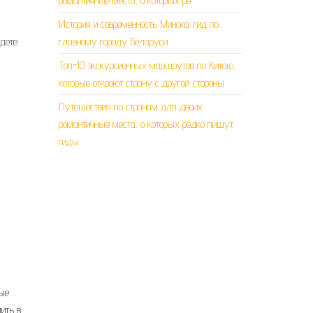
романтичные места, о которых ре
История и современность Минска: гид по
аете.
главному городу Беларуси
Топ-10 экскурсионных маршрутов по Китаю,
которые откроют страну с другой стороны
Путешествия по странам для двоих:
романтичные места, о которых редко пишут
гиды
ные
ить в