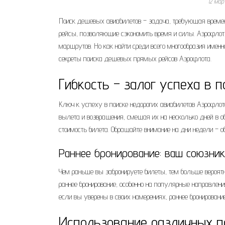
12 мар
Поиск дешевых авиабилетов – задача, требующая времен
рейсы, позволяющие сэкономить время и силы. Аэрофлот
маршрутов. Но как найти среди всего многообразия именн
секреты поиска дешевых прямых рейсов Аэрофлота.
Гибкость – залог успеха в 
Ключ к успеху в поиске недорогих авиабилетов Аэрофлот
вылета и возвращения, смещая их на несколько дней в о
стоимость билета. Обращайте внимание на дни недели – 
Раннее бронирование: ваш союзник
Чем раньше вы забронируете билеты, тем больше вероятн
раннее бронирование, особенно на популярные направлени
если вы уверены в своих намерениях, раннее бронирован
Использование различных п