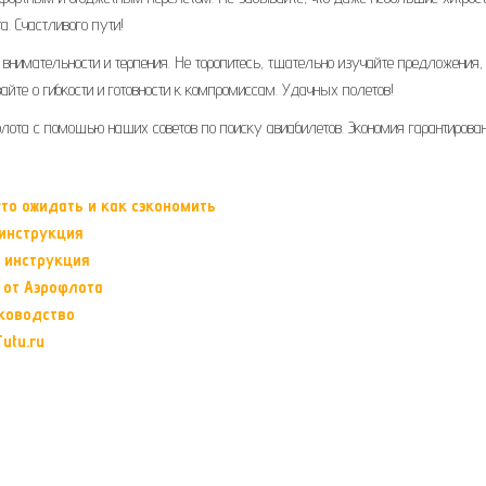
. Счастливого пути!
 внимательности и терпения. Не торопитесь, тщательно изучайте предложения,
йте о гибкости и готовности к компромиссам. Удачных полетов!
та с помощью наших советов по поиску авиабилетов. Экономия гарантирован
то ожидать и как сэкономить
 инструкция
 инструкция
 от Аэрофлота
уководство
utu.ru