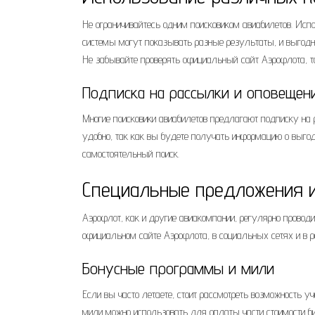
Не ограничивайтесь одним поисковиком авиабилетов. Исп
системы могут показывать разные результаты, и выгодн
Не забывайте проверять официальный сайт Аэрофлота, т
Подписка на рассылки и оповещен
Многие поисковики авиабилетов предлагают подписку на 
удобно, так как вы будете получать информацию о выго
самостоятельный поиск.
Специальные предложения 
Аэрофлот, как и другие авиакомпании, регулярно провод
официальном сайте Аэрофлота, в социальных сетях и в р
Бонусные программы и мили
Если вы часто летаете, стоит рассмотреть возможность 
мили можно использовать для оплаты части стоимости б