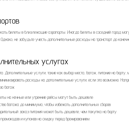
портов
скать билеты в близлежащие аэропорты. Иногда билеты в соседний город мог
 Однако, не забудьте учесть дополнительные расходы на транспорт до конечн
олнительных услугах
та. Дополнительные услуги, такие как выбор места, багаж, питание на борту, 
минимизировать расходы на дополнительные услуги, если это возможно. Напр
за багаж.
еты на ночные или утренние рейсы могут быть дешевле.
ство багажа до минимума, чтобы избежать дополнительных сборов.
рительный заказ питания может быть дешевле, чем покупка на борту.
промокодов и купонов на скидку перед бронированием.