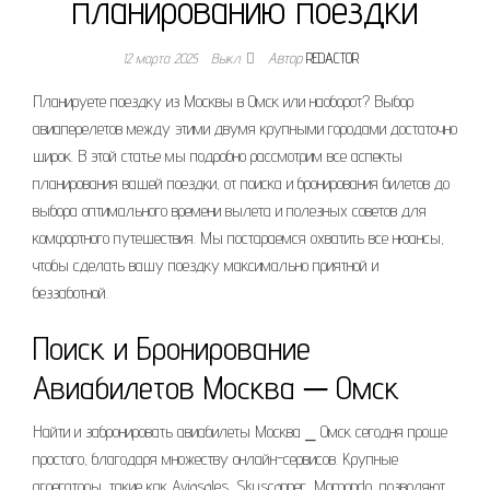
планированию поездки
12 марта 2025
Выкл.
Автор
REDACTOR
Планируете поездку из Москвы в Омск или наоборот? Выбор
авиаперелетов между этими двумя крупными городами достаточно
широк. В этой статье мы подробно рассмотрим все аспекты
планирования вашей поездки, от поиска и бронирования билетов до
выбора оптимального времени вылета и полезных советов для
комфортного путешествия. Мы постараемся охватить все нюансы,
чтобы сделать вашу поездку максимально приятной и
беззаботной.
Поиск и Бронирование
Авиабилетов Москва ─ Омск
Найти и забронировать авиабилеты Москва ⎯ Омск сегодня проще
простого, благодаря множеству онлайн-сервисов. Крупные
агрегаторы, такие как Aviasales, Skyscanner, Momondo, позволяют