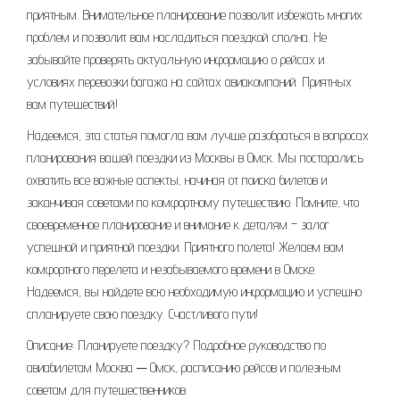
приятным. Внимательное планирование позволит избежать многих
проблем и позволит вам насладиться поездкой сполна. Не
забывайте проверять актуальную информацию о рейсах и
условиях перевозки багажа на сайтах авиакомпаний. Приятных
вам путешествий!
Надеемся, эта статья помогла вам лучше разобраться в вопросах
планирования вашей поездки из Москвы в Омск. Мы постарались
охватить все важные аспекты, начиная от поиска билетов и
заканчивая советами по комфортному путешествию. Помните, что
своевременное планирование и внимание к деталям – залог
успешной и приятной поездки. Приятного полета! Желаем вам
комфортного перелета и незабываемого времени в Омске.
Надеемся, вы найдете всю необходимую информацию и успешно
спланируете свою поездку. Счастливого пути!
Описание: Планируете поездку? Подробное руководство по
авиабилетам Москва ─ Омск, расписанию рейсов и полезным
советам для путешественников.