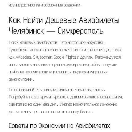
изучив расписание и возможные задержки․
Как Найти Дешевые Авиабилеты
Челябинск ― Симферополь
Поиск дешевых авиабилетов – это настоящее искусство․
Существует множество сервисов для поиска и сравнения цен, таких
как Aviasales, Skyscanner, Google Flights и другие․ Рекомендуется
использовать несколько сервисов одновременно, чтобы получить
наиболее полную картину и сравнить предложения разных
авиакомпаний․
Не ограничивайтесь поиском только на конкретные даты․
Попробуйте поэкспериментировать с датами вылета и возвращения,
сдвигая их на один-два дня․ Иногда незначительное изменение
дат может существенно повлиять на цену билета․
Советы по Экономии на Авиабилетах