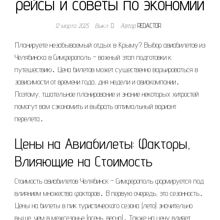
рейсы и советы по экономии
12 марта 2025
Выкл.
Автор
REDACTOR
Планируете незабываемый отдых в Крыму? Выбор авиабилетов из
Челябинска в Симферополь – важный этап подготовки к
путешествию․ Цена билетов может существенно варьироваться в
зависимости от времени года, дня недели и авиакомпании․
Поэтому, тщательное планирование и знание некоторых хитростей
помогут вам сэкономить и выбрать оптимальный вариант
перелета․
Цены на Авиабилеты: Факторы,
Влияющие на Стоимость
Стоимость авиабилетов Челябинск – Симферополь формируется под
влиянием множества факторов․ В первую очередь, это сезонность․
Цены на билеты в пик туристического сезона (лето) значительно
выше, чем в межсезонье (осень, весна)․ Также на цену влияет