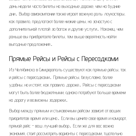
день недели: часто билеты на выходные дороже, чем на будние
дни․ Выбор авиакомпании также играет важную роль: лоукостеры,
как правило, предлагают более низкие цены, но зачастую с
дополнительной платой за багаж и другие услуги․ Наконец, чем
раньше вы приобретаете билеты, тем выше вероятность найти
выгодные предложения․
Прямые Рейсы и Рейсы с Пересадками
Из Челябинска в Симферополь существуют как прямые рейсы, так
и рейсы с пересадками․ Прямые рейсы, безусловно, более
удобны, но и стоят, как правило, дороже․ Рейсы с пересадками
могут быть более бюджетными, однако потребуют больше времени
на дорогу и возможны задержки․
Выбор между прямым и стыковочным рейсом зависит от ваших
приоритетов: время или цена․ Если вы цените свое время и комфорт,
прямой рейс – ваш лучший выбор․ Если же для вас важна
экономия, стоит рассмотреть варианты с пересадками, тщательно