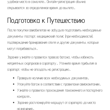
удобное место в самолете․ Онлайн-регистрация обычно
открывается за определенное время до вылета․
Подготовка к Путешествию
После покупки авиабилетов не забудьте подготовить необходимые
документы: паспорт, медицинский полис (при необходимости),
подтверждение бронирования отеля и другие документы, которые
могут потребоваться․
Заранее узнайте о правилах провоза багажа, чтобы избежать
неприятных сюрпризов в аэропорту․ Уточните время прибытия в
аэропорт, чтобы не опоздать на регистрацию․
Проверьте наличие всех необходимых документов․
Упакуйте багаж в соответствии с правилами авиакомпании․
Узнайте о правилах прохождения таможенного и паспортного
контроля․
Заранее распланируйте маршрут от аэропорта до места
назначения․